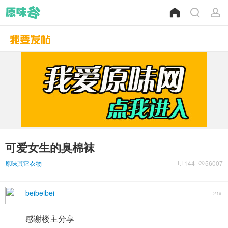
可爱女生的臭棉袜
原味其它衣物
144
56007
beibeibei
21#
感谢楼主分享