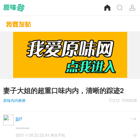
妻子大姐的超重口味内内，清晰的踪迹2
原味内内裤裤
272
65638
jjjzf
11#
...........
2021-1-26 22:22:43 来自手机