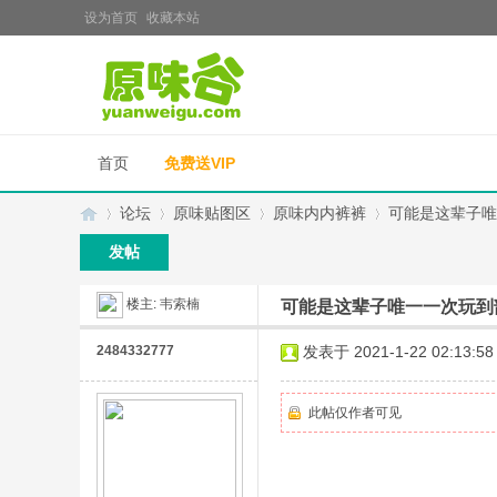
设为首页
收藏本站
首页
免费送VIP
论坛
原味贴图区
原味内内裤裤
可能是这辈子唯
发帖
楼主:
韦索楠
可能是这辈子唯一一次玩到
原
»
›
›
›
2484332777
发表于 2021-1-22 02:13:58
此帖仅作者可见