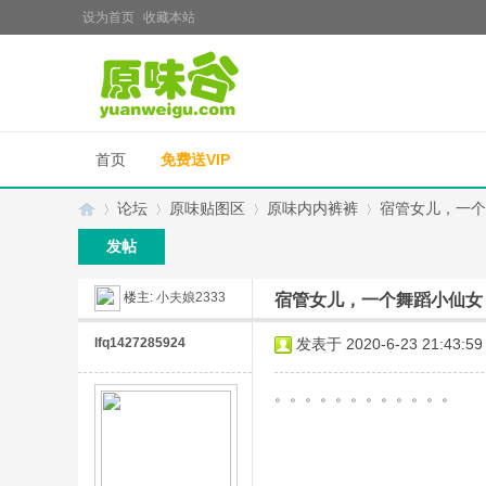
设为首页
收藏本站
首页
免费送VIP
论坛
原味贴图区
原味内内裤裤
宿管女儿，一个
发帖
楼主:
小夫娘2333
宿管女儿，一个舞蹈小仙女
原
»
›
›
›
lfq1427285924
发表于 2020-6-23 21:43:59
。。。。。。。。。。。。