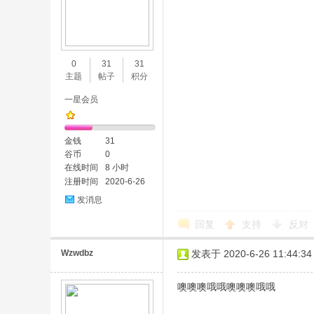
0
31
31
主题
帖子
积分
一星会员
金钱
31
谷币
0
在线时间
8 小时
注册时间
2020-6-26
发消息
回复
支持
反对
Wzwdbz
发表于 2020-6-26 11:44:34
噢噢噢哦哦噢噢噢哦哦