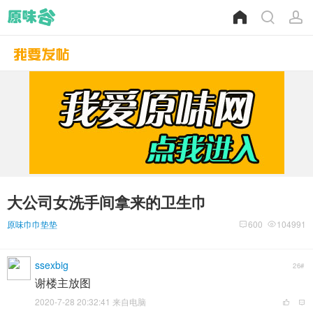
大公司女洗手间拿来的卫生巾
原味巾巾垫垫
600
104991
ssexbig
26#
谢楼主放图
2020-7-28 20:32:41 来自电脑