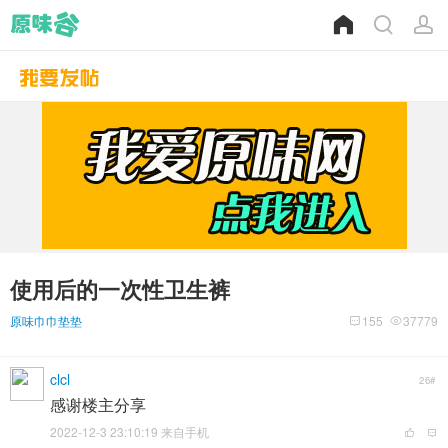
使用后的一次性卫生裤
原味巾巾垫垫
155
37779
clcl
26#
感谢楼主分享
2022-12-3 23:10:19 来自手机