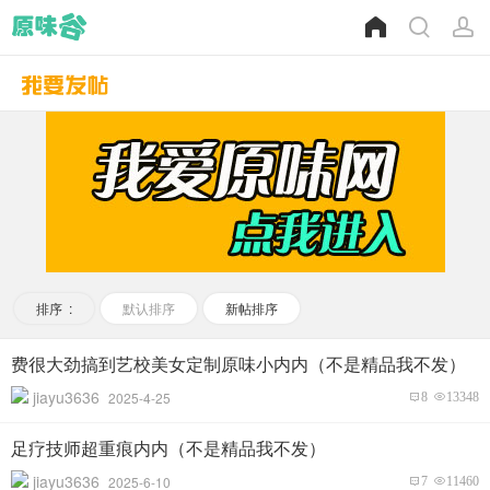
排序 :
默认排序
新帖排序
费很大劲搞到艺校美女定制原味小内内（不是精品我不发）
jiayu3636
2025-4-25
8
13348
足疗技师超重痕内内（不是精品我不发）
jiayu3636
2025-6-10
7
11460