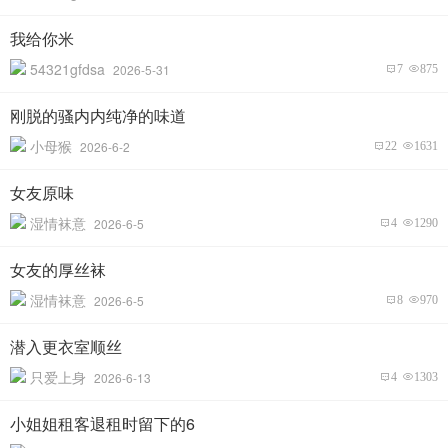
我给你米
54321gfdsa
2026-5-31
7
875
刚脱的骚内内纯净的味道
小母猴
2026-6-2
22
1631
女友原味
湿情袜意
2026-6-5
4
1290
女友的厚丝袜
湿情袜意
2026-6-5
8
970
潜入更衣室顺丝
只爱上身
2026-6-13
4
1303
小姐姐租客退租时留下的6