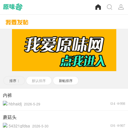
排序 :
默认排序
新帖排序
内裤
hbhaidj
2026-5-29
4
998
蘑菇头
54321gfdsa
2026-5-30
6
907