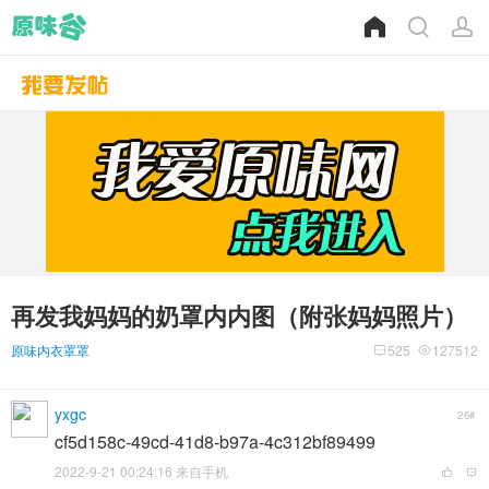
再发我妈妈的奶罩内内图（附张妈妈照片）
原味内衣罩罩
525
127512
yxgc
26#
cf5d158c-49cd-41d8-b97a-4c312bf89499
2022-9-21 00:24:16 来自手机