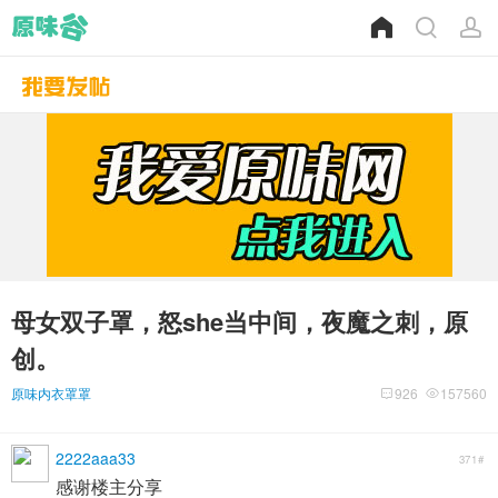
母女双子罩，怒she当中间，夜魔之刺，原
创。
原味内衣罩罩
926
157560
2222aaa33
371#
感谢楼主分享