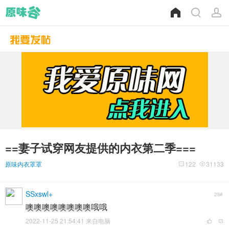
==妻子试穿网友提供的内衣第二季===
原味内衣罩罩
122
31133
SSxswl+
26#
噢噢噢噢噢噢噢噢哦哦
2022-11-25 21:54:41 来自电脑