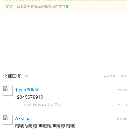
游客，如果您要查看本帖隐藏内容请
回复
全部回复
292
看全部
倒序
不要到碗里来
沙发
2#
12345678910
2020-6-22 09:36:49 来自手机
Wzwdbz
板凳
3#
哦哦哦噢噢噢哦哦噢噢噢哦哦