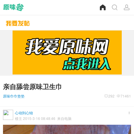
亲自舔尝原味卫生巾
原味巾巾垫垫
292
71461
心动到心恸
楼主 2015-3-16 08:48:46 来自电脑