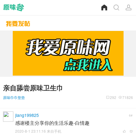
亲自舔尝原味卫生巾
原味巾巾垫垫
292
71826
jiang199825
6#
感谢楼主分享你的生活乐趣-白情趣
2020-8-1 23:11:16 来自手机