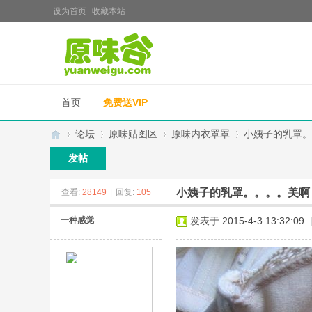
设为首页
收藏本站
首页
免费送VIP
论坛
原味贴图区
原味内衣罩罩
小姨子的乳罩。
发帖
小姨子的乳罩。。。。美啊
查看:
28149
|
回复:
105
原
»
›
›
›
一种感觉
发表于 2015-4-3 13:32:09