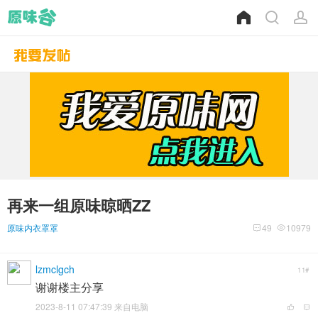
再来一组原味晾晒ZZ
原味内衣罩罩
49
10979
lzmclgch
11#
谢谢楼主分享
2023-8-11 07:47:39 来自电脑