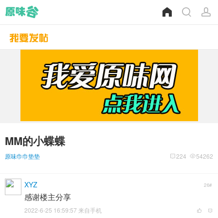
MM的小蝶蝶
原味巾巾垫垫
224
54262
XYZ
26#
感谢楼主分享
2022-6-25 16:59:57 来自手机