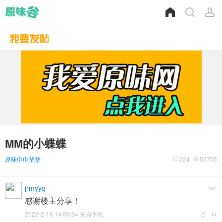
MM的小蝶蝶
原味巾巾垫垫
224
53755
jrmyyq
16#
感谢楼主分享！
2022-2-16 14:06:34 来自手机