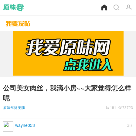
公司美女肉丝，我滴小房~~大家觉得怎么样
呢
原味丝袜美腿
191
73723
wayne053
21#