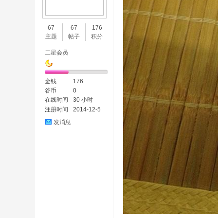
味
67
67
176
主题
帖子
积分
二星会员
金钱
176
谷币
0
在线时间
30 小时
注册时间
2014-12-5
谷
发消息