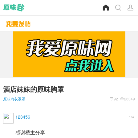
酒店妹妹的原味胸罩
原味内衣罩罩
92
26349
123456
16#
感谢楼主分享