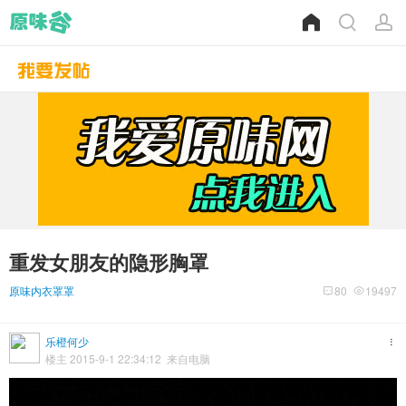
重发女朋友的隐形胸罩
原味内衣罩罩
80
19497
乐橙何少
楼主 2015-9-1 22:34:12 来自电脑