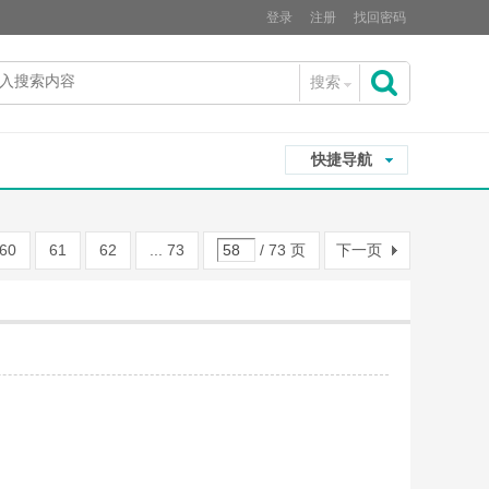
登录
注册
找回密码
搜索
搜
快捷导航
索
60
61
62
... 73
/ 73 页
下一页