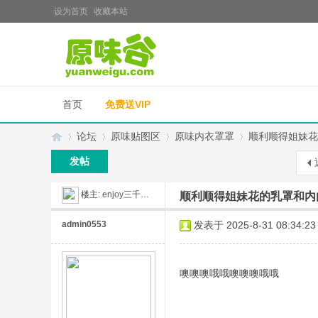
设为首页
收藏本站
首页
免费送VIP
论坛
原味贴图区
原味内衣罩罩
顺利顺得姐妹花
发帖
楼主:
enjoy三千宠爱
顺利顺得姐妹花的乳罩和内
原
»
›
›
›
admin0553
发表于 2025-8-31 08:34:23
噢噢噢哦哦噢噢噢哦哦