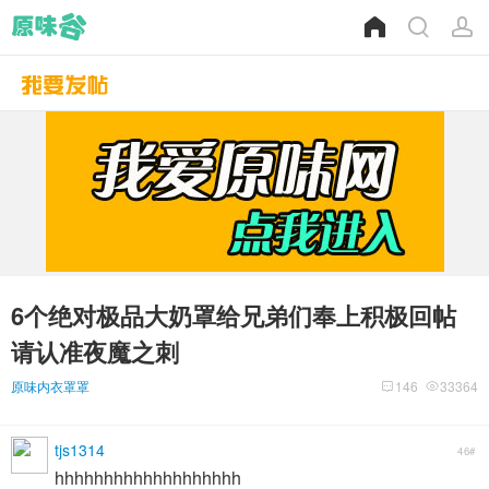
6个绝对极品大奶罩给兄弟们奉上积极回帖
请认准夜魔之刺
原味内衣罩罩
146
33364
tjs1314
46#
hhhhhhhhhhhhhhhhhhh