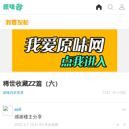
稀世收藏ZZ篇（六）
原味内衣罩罩
37
11392
selll
6#
感谢楼主分享
2022-2-7 15:21:03 来自电脑