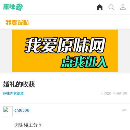
婚礼的收获
原味内衣罩罩
320
69139
cht6506
16#
谢谢楼主分享