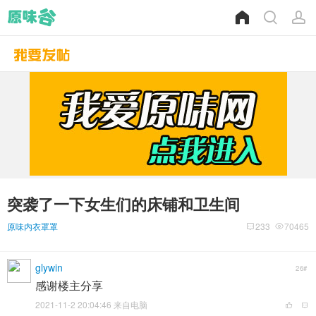
突袭了一下女生们的床铺和卫生间
原味内衣罩罩
233
70465
glywin
26#
感谢楼主分享
2021-11-2 20:04:46 来自电脑