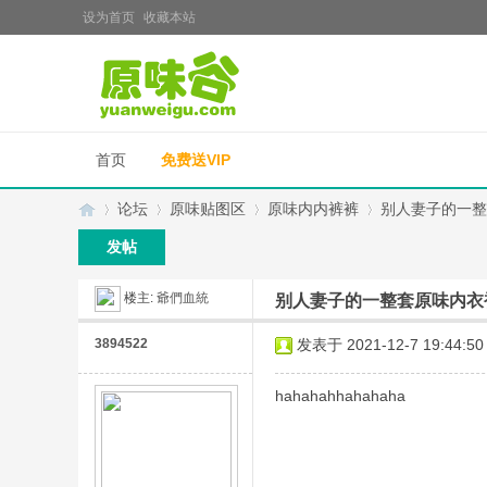
设为首页
收藏本站
首页
免费送VIP
论坛
原味贴图区
原味内内裤裤
别人妻子的一整
发帖
楼主:
爺們血統
别人妻子的一整套原味内衣
原
»
›
›
›
3894522
发表于 2021-12-7 19:44:50
hahahahhahahaha