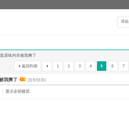
套原味内衣被我爽了
返回列表
1
2
3
4
5
6
7
被我爽了
[复制链接]
|
显示全部楼层