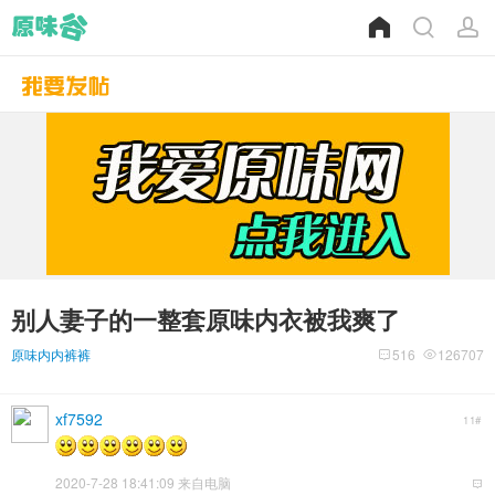
别人妻子的一整套原味内衣被我爽了
原味内内裤裤
516
126707
xf7592
11#
2020-7-28 18:41:09 来自电脑