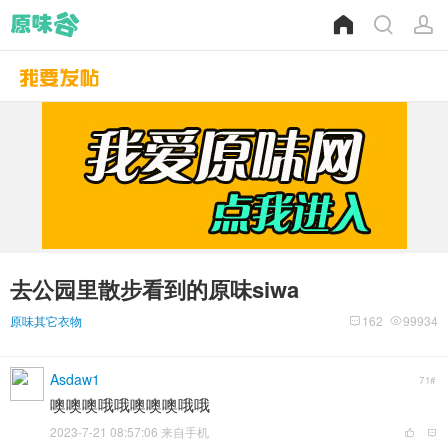
去公园里散步看到的原味siwa
原味其它衣物
162
99934
Asdaw1
71#
噢噢噢哦哦噢噢噢哦哦
2023-7-21 08:57:06 来自手机