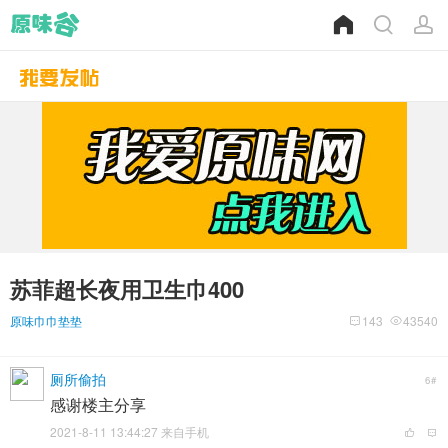
苏菲超长夜用卫生巾400
原味巾巾垫垫
143
43540
厕所偷拍
6#
感谢楼主分享
2021-8-11 13:44:27 来自手机