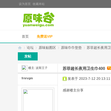
设为首页
收藏本站
首页
免费送VIP
论坛
原味贴图区
原味巾巾垫垫
苏菲超长夜用卫
发帖
楼主:
波斯王子
苏菲超长夜用卫生巾400
原
»
›
›
›
frnrvgm
发表于 2023-7-12 20:13:11
感谢楼主分享