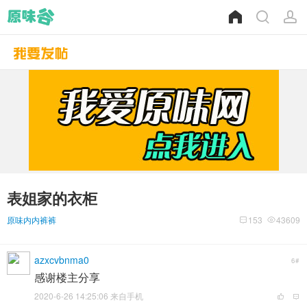
表姐家的衣柜
原味内内裤裤
153
43609
azxcvbnma0
6#
感谢楼主分享
2020-6-26 14:25:06 来自手机