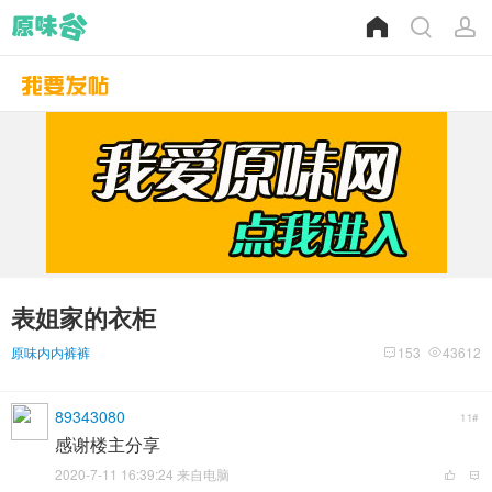
表姐家的衣柜
原味内内裤裤
153
43612
89343080
11#
感谢楼主分享
2020-7-11 16:39:24 来自电脑