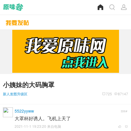
小姨妹的大码胸罩
新人发图升级区
725
87147
5522yyww
336#
大罩杯好诱人。飞机上天了
2021-11-1 19:23:20 来自电脑