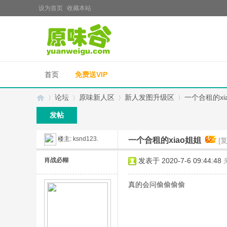
设为首页
收藏本站
首页
免费送VIP
论坛
原味新人区
新人发图升级区
一个合租的xi
发帖
楼主:
ksnd123.
一个合租的xiao姐姐
[
原
»
›
›
›
肖战必糊
发表于 2020-7-6 09:44:48
真的会问偷偷偷偷