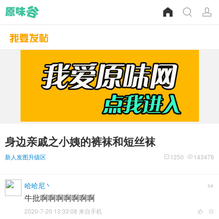
身边亲戚之小姨的裤袜和短丝袜
新人发图升级区
1250
143476
哈哈尼丶
6#
牛批啊啊啊啊啊啊啊
2020-7-20 13:33:08 来自手机