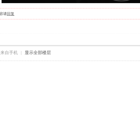
家
容请
回复
来自手机
|
显示全部楼层