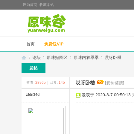
设为首页
收藏本站
首页
免费送VIP
论坛
原味贴图区
原味内衣罩罩
哎呀卧槽
发帖
哎呀卧槽
查看:
28965
|
回复:
145
[复制链接]
原
»
›
›
›
zfdn34d
发表于 2020-8-7 00:50:13