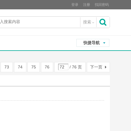
登录
注册
找回密码
搜索
搜
快捷导航
索
73
74
75
76
/ 76 页
下一页