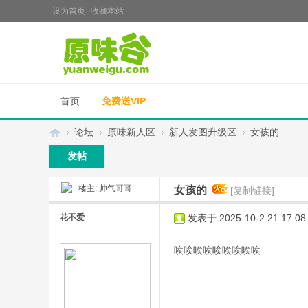
设为首页
收藏本站
首页
免费送VIP
论坛
原味新人区
新人发图升级区
女孩的
发帖
楼主:
帅气哥哥
女孩的
[复制链接]
原
»
›
›
›
花不爱
发表于 2025-10-2 21:17:08
唉唉唉唉唉唉唉唉唉