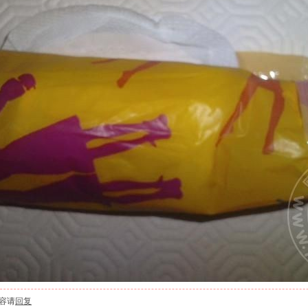
容请
回复