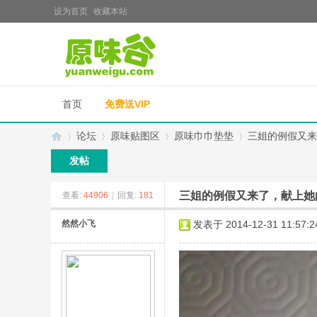
设为首页
收藏本站
首页
免费送VIP
论坛
原味贴图区
原味巾巾垫垫
三姐的例假又来
发帖
三姐的例假又来了，献上她
查看:
44906
|
回复:
181
原
»
›
›
›
然然小飞
发表于 2014-12-31 11:57:2