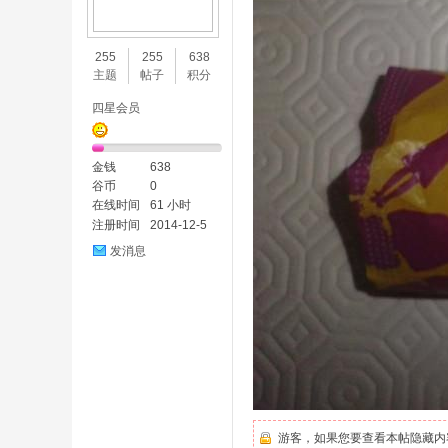
味
255
255
638
主题
帖子
积分
四星会员
金钱
638
谷币
0
在线时间
61 小时
注册时间
2014-12-5
谷
发消息
游客，如果您要查看本帖隐藏内