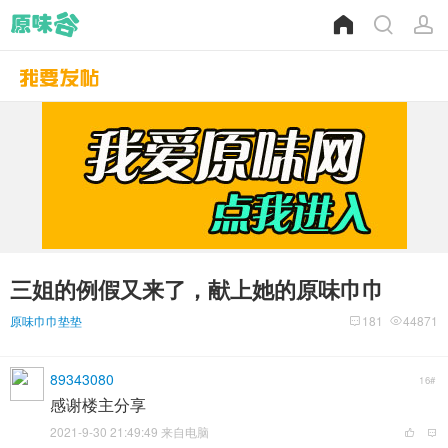
三姐的例假又来了，献上她的原味巾巾
原味巾巾垫垫
181
44871
89343080
16#
感谢楼主分享
2021-9-30 21:49:49 来自电脑