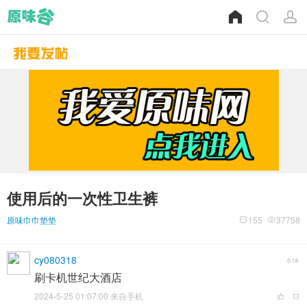
使用后的一次性卫生裤
原味巾巾垫垫
155
37758
cy080318
61#
刷卡机世纪大酒店
2024-5-25 01:07:00 来自手机