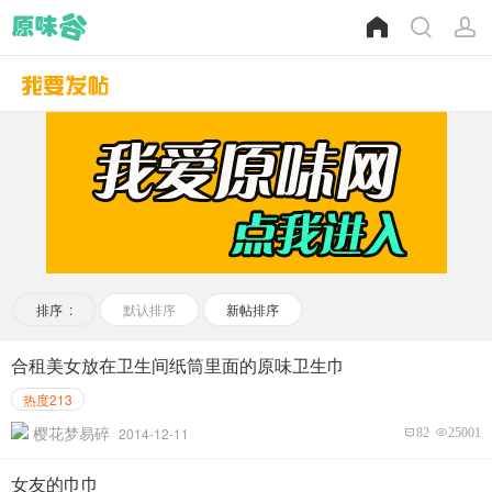
排序 :
默认排序
新帖排序
合租美女放在卫生间纸筒里面的原味卫生巾
热度213
樱花梦易碎
2014-12-11
82
25001
女友的巾巾