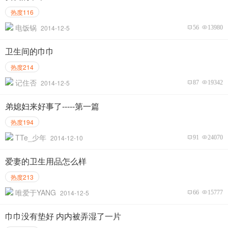
热度116
电饭锅
2014-12-5
56
13980
卫生间的巾巾
热度214
记住否
2014-12-5
87
19342
弟媳妇来好事了-----第一篇
热度194
TTe_少年
2014-12-10
91
24070
爱妻的卫生用品怎么样
热度213
唯爱于YANG
2014-12-5
66
15777
巾巾没有垫好 内内被弄湿了一片