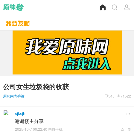
公司女生垃圾袋的收获
原味内内裤裤
545
71522
sjksjh
11#
谢谢楼主分享
2025-10-7 00:22:40 来自手机