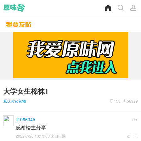
大学女生棉袜1
原味其它衣物
153
56929
li1066345
16#
感谢楼主分享
2022-7-20 13:13:03 来自电脑