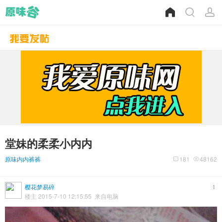
堂妹的柔柔小内内
原味内内裤裤
181
48162
樱花梦易碎
楼主 2015-7-10 12:15:55 来自电脑