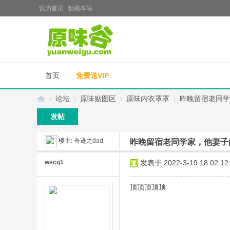
设为首页
收藏本站
首页
免费送VIP
论坛
原味贴图区
原味内衣罩罩
昨晚留宿老同学
发帖
楼主:
奇迹之dad
昨晚留宿老同学家，他妻子
原
»
›
›
›
wscq1
发表于 2022-3-19 18:02:12
顶顶顶顶顶