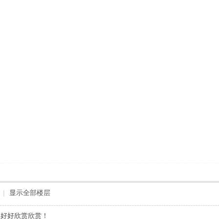
|
显示全部楼层
得好好欣赏欣赏！