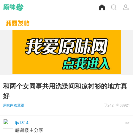
和两个女同事共用洗澡间和凉衬衫的地方真
好
原味内衣罩罩
242
68921
tjs1314
16#
感谢楼主分享