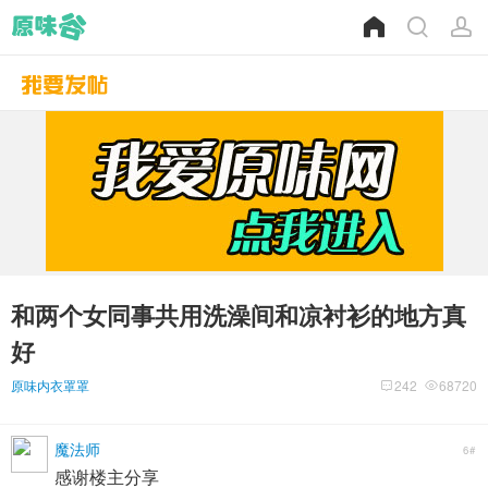
和两个女同事共用洗澡间和凉衬衫的地方真
好
原味内衣罩罩
242
68720
魔法师
6#
感谢楼主分享