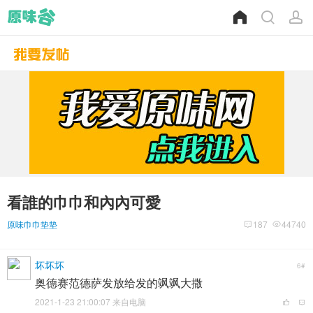
看誰的巾巾和內內可愛
原味巾巾垫垫
187
44740
坏坏坏
6#
奥德赛范德萨发放给发的飒飒大撒
2021-1-23 21:00:07 来自电脑