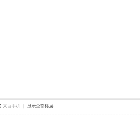
2
来自手机
|
显示全部楼层
害