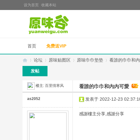
设为首页
收藏本站
首页
免费送VIP
论坛
原味贴图区
原味巾巾垫垫
看誰的巾巾和內
发帖
楼主:
百里情寒风
看誰的巾巾和內內可愛
原
»
›
›
›
as2052
发表于 2022-12-23 02:37:1
感謝樓主分享,感謝分享